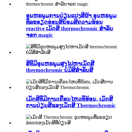
ອຸນຫະພູມການປ່ຽນແປງສີຜ້າ ອຸນຫະພູມ
ທີ່ລະອຽດອ່ອນສີຍ້ອມສີຄວາມຮ້ອນ
reactive ເມັດສີ thermochromic ສໍາລັບ
ຈອກ magic
ສີທີ່ມີອຸນຫະພູມສູງໄປຫາເມັດສີ
thermochromic ບໍ່ມີສີສໍາລັບສີ
ເມັດສີທີ່ມີການເຄື່ອນໄຫວທີ່ຮ້ອນ, ເມັດສີ
ການປ່ຽນສີຂອງເມັດສີ Thermochromic