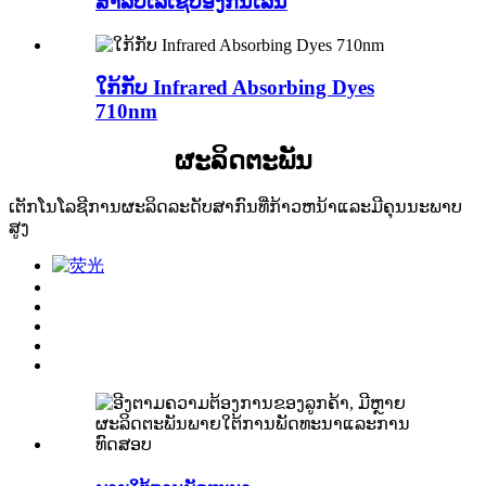
ສໍາລັບເລເຊີປ້ອງກັນເລນ
ໃກ້ກັບ Infrared Absorbing Dyes
710nm
ຜະ​ລິດ​ຕະ​ພັນ
ເຕັກໂນໂລຊີການຜະລິດລະດັບສາກົນທີ່ກ້າວຫນ້າແລະມີຄຸນນະພາບ
ສູງ