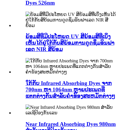
Dyes 526nm
ຍ້ອມສີທີ່ມີປະໂຫຍດ UV ສີຍ້ອມສີທີ່ເບິ່ງ
ເຫັນໄດ້ຢູ່ໃກ້ກັບສີຍ້ອມການດູດຊຶມອິນຟາ
ເລດ NIR ສີຍ້ອມ
ໃກ້ກັບ Infrared Absorbing Dyes ຈາກ
700nm ຫາ 1064nm ຫຼາຍປະເພດທີ່
ແຕກຕ່າງກັນສໍາລັບຄໍາຮ້ອງສະຫມັກຕ່າງໆ
Near Infrared Absorbing Dyes 980nm