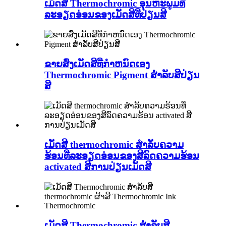
ເມັດສີ Thermochromic ອຸນຫະພູມທີ່
ລະອຽດອ່ອນຂອງເມັດສີທີ່ປ່ຽນສີ
ຂາຍສົ່ງເມັດສີທີ່ກໍາຫນົດເອງ
Thermochromic Pigment ສໍາລັບສີປ່ຽນ
ສີ
ເມັດສີ thermochromic ສໍາລັບຄວາມ
ຮ້ອນທີ່ລະອຽດອ່ອນຂອງສີລົດຄວາມຮ້ອນ
activated ສີການປ່ຽນເມັດສີ
ເມັດສີ Thermochromic ສໍາລັບສີ