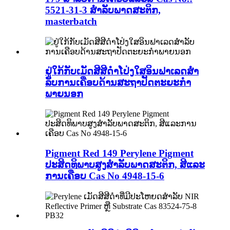
5521-31-3 ສໍາລັບພາດສະຕິກ,
masterbatch
ຢູ່ໃກ້ກັບເມັດສີສີດໍາໂປ່ງໃສອິນຟາເລດສໍາ
ລັບການເຄືອບດ້ານສະຖາປັດຕະຍະກໍາ
ພາຍນອກ
Pigment Red 149 Perylene Pigment
ປະສິດທິພາບສູງສໍາລັບພາດສະຕິກ, ສີແລະ
ການເຄືອບ Cas No 4948-15-6