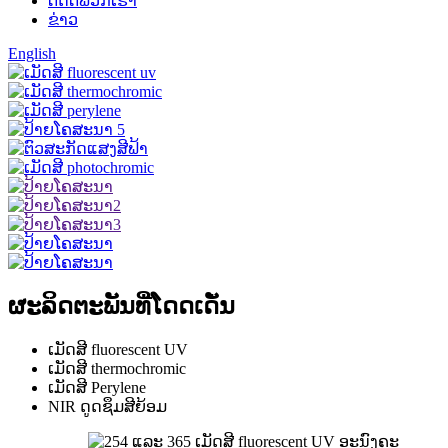
ຕິດ​ຕໍ່​ພວກ​ເຮົາ
ຂ່າວ
English
ຜະລິດຕະພັນທີ່ໂດດເດັ່ນ
ເມັດສີ fluorescent UV
ເມັດສີ thermochromic
ເມັດສີ Perylene
NIR ດູດຊຶມສີຍ້ອມ