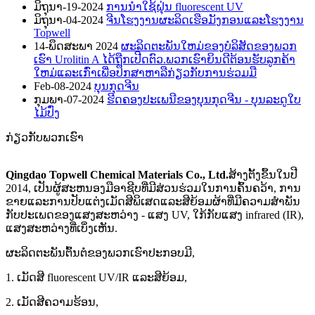
ມິຖຸນາ-19-2024
ການນຳໃຊ້ຝຸ່ນ fluorescent UV
ມິຖຸນາ-04-2024
ຈີນໂຮງງານຜະລິດເຮືອມັງກອນແລະໂຮງງານ
Topwell
14-ພຶດສະພາ 2024
ຜະລິດຕະພັນໃຫມ່ຂອງບໍລິສັດຂອງພວກ
ເຮົາ Urolitin A ໄດ້ຖືກເປີດຕົວ.ພວກເຮົາຍິນດີຕ້ອນຮັບລູກຄ້າ
ໃຫມ່ແລະເກົ່າເພື່ອປຶກສາຫາລືກ່ຽວກັບການຮ່ວມມື
Feb-08-2024
ບຸນກຸດຈີນ
ກຸມພາ-07-2024
ຮີດຄອງ​ປະ​ເພນີ​ຂອງ​ບຸນ​ກຸດ​ຈີນ - ບຸນ​ລະດູ​ໃບ​
ໄມ້​ປົ່ງ
ກ່ຽວ​ກັບ​ພວກ​ເຮົາ
Qingdao Topwell Chemical Materials Co., Ltd.
ສ້າງຕັ້ງຂຶ້ນໃນປີ
2014, ເປັນຜູ້ສະຫນອງມືອາຊີບທີ່ມີສ່ວນຮ່ວມໃນການຄົ້ນຄວ້າ, ການ
ຂາຍແລະການປັບແຕ່ງເມັດສີພິເສດແລະສີຍ້ອມຜ້າທີ່ມີຄວາມສໍາພັນ
ກັບປະເພດຂອງແສງສະຫວ່າງ - ແສງ UV, ໃກ້ກັບແສງ infrared (IR),
ແສງສະຫວ່າງທີ່ເບິ່ງເຫັນ.
ຜະ​ລິດ​ຕະ​ພັນ​ຕົ້ນ​ຕໍ​ຂອງ​ພວກ​ເຮົາ​ປະ​ກອບ​ມີ​,
1. ເມັດສີ fluorescent UV/IR ແລະສີຍ້ອມ,
2. ເມັດສີຄວາມຮ້ອນ,