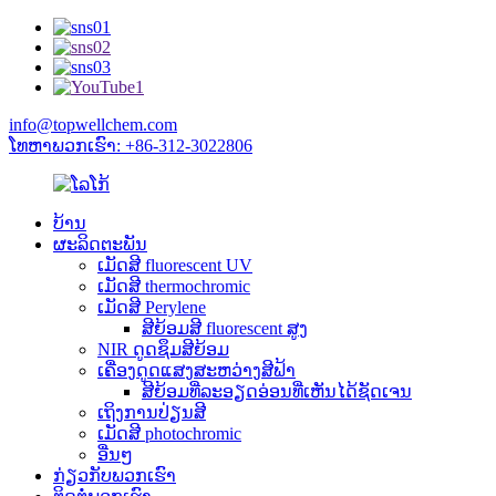
info@topwellchem.com
ໂທຫາພວກເຮົາ: +86-312-3022806
ບ້ານ
ຜະລິດຕະພັນ
ເມັດສີ fluorescent UV
ເມັດສີ thermochromic
ເມັດສີ Perylene
ສີຍ້ອມສີ fluorescent ສູງ
NIR ດູດຊຶມສີຍ້ອມ
ເຄື່ອງດູດແສງສະຫວ່າງສີຟ້າ
ສີຍ້ອມທີ່ລະອຽດອ່ອນທີ່ເຫັນໄດ້ຊັດເຈນ
ເຖິງການປ່ຽນສີ
ເມັດສີ photochromic
ອື່ນໆ
ກ່ຽວ​ກັບ​ພວກ​ເຮົາ