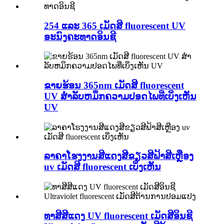
254 ແລະ 365 ເມັດສີ fluorescent UV
ອະນົງຄະທາດອິນຊີ
ຂາຍຮ້ອນ 365nm ເມັດສີ fluorescent
UV ສໍາລັບຫມຶກຄວາມປອດໄພທີ່ເບິ່ງເຫັນ
UV
ລາຄາໂຮງງານສີແດງສີຂຽວສີຟ້າສີເຫຼືອງ
uv ເມັດສີ fluorescent ເບິ່ງເຫັນ
ທາສີສີແດງ UV fluorescent ເມັດສີອິນຊີ