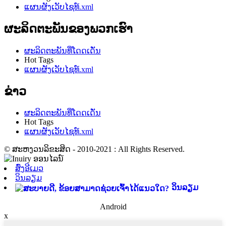
ແຜນຜັງເວັບໄຊທ໌.xml
ຜະລິດຕະພັນຂອງພວກເຮົາ
ຜະລິດຕະພັນທີ່ໂດດເດັ່ນ
Hot Tags
ແຜນຜັງເວັບໄຊທ໌.xml
ຂ່າວ
ຜະລິດຕະພັນທີ່ໂດດເດັ່ນ
Hot Tags
ແຜນຜັງເວັບໄຊທ໌.xml
© ສະຫງວນລິຂະສິດ - 2010-2021 : All Rights Reserved.
ສົ່ງອີເມວ
ວິນລຽມ
ວິນລຽມ
Android
x