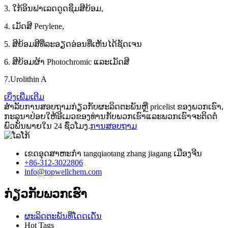
3. ໃກ້ອິນຟາເລດດູດຊຶມສີຍ້ອມ,
4. ເມັດສີ Perylene,
5. ສີຍ້ອມສີທີ່ລະອຽດອ່ອນທີ່ເຫັນໄດ້ຊັດເຈນ
6. ສີຍ້ອມຜ້າ Photochromic ແລະເມັດສີ
7.Urolithin A
ເບິ່ງເພີ່ມເຕີມ
ສໍາ​ລັບ​ການ​ສອບ​ຖາມ​ກ່ຽວ​ກັບ​ຜະ​ລິດ​ຕະ​ພັນ​ຫຼື pricelist ຂອງ​ພວກ​ເຮົາ​,
ກະ​ລຸ​ນາ​ປ່ອຍ​ໃຫ້​ອີ​ເມວ​ຂອງ​ທ່ານ​ກັບ​ພວກ​ເຮົາ​ແລະ​ພວກ​ເຮົາ​ຈະ​ຕິດ​ຕໍ່​
ພົວ​ພັນ​ພາຍ​ໃນ 24 ຊົ່ວ​ໂມງ​.
ການສອບຖາມ
ເຂດ​ອຸດ​ສາ​ຫະ​ກໍາ tangqiaotang zhang jiagang ເມືອງ​ຈີນ​
+86-312-3022806
info@topwellchem.com
ກ່ຽວ​ກັບ​ພວກ​ເຮົາ
ຜະລິດຕະພັນທີ່ໂດດເດັ່ນ
Hot Tags