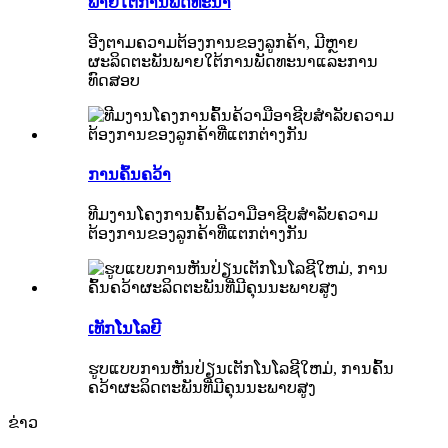
ພາຍ​ໃຕ້​ການ​ພັດ​ທະ​ນາ
ອີງຕາມຄວາມຕ້ອງການຂອງລູກຄ້າ, ມີຫຼາຍ
ຜະລິດຕະພັນພາຍໃຕ້ການພັດທະນາແລະການ
ທົດສອບ
ການຄົ້ນຄວ້າ
ທີມງານໂຄງການຄົ້ນຄ້ວາມືອາຊີບສໍາລັບຄວາມ
ຕ້ອງການຂອງລູກຄ້າທີ່ແຕກຕ່າງກັນ
ເທັກໂນໂລຍີ
ຮູບແບບການຫັນປ່ຽນເຕັກໂນໂລຊີໃຫມ່, ການຄົ້ນ
ຄວ້າຜະລິດຕະພັນທີ່ມີຄຸນນະພາບສູງ
ຂ່າວ