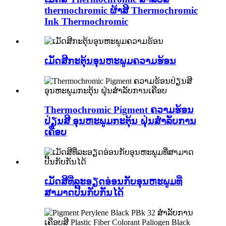
thermochromic ຜ້າສີ Thermochromic
Ink Thermochromic
ເມັດສີກະຕຸ້ນອຸນຫະພູມຄວາມຮ້ອນ
Thermochromic Pigment ຄວາມຮ້ອນ
ປ່ຽນສີ ອຸນຫະພູມກະຕຸ້ນ ຝຸ່ນສໍາລັບການ
ເຄືອບ
ເມັດສີທີ່ລະອຽດອ່ອນກັບອຸນຫະພູມທີ່
ສາມາດປີ້ນກັບກັນໄດ້