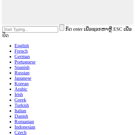
ກົດ enter ເພື່ອຊອກຫາຫຼື ESC ເພື່ອ
ປິດ
English
French
German
Portuguese
Spanish
Russian
Japanese
Korean
Arabic
Irish
Greek
Turkish
Italian
Danish
Romanian
Indonesian
Czech